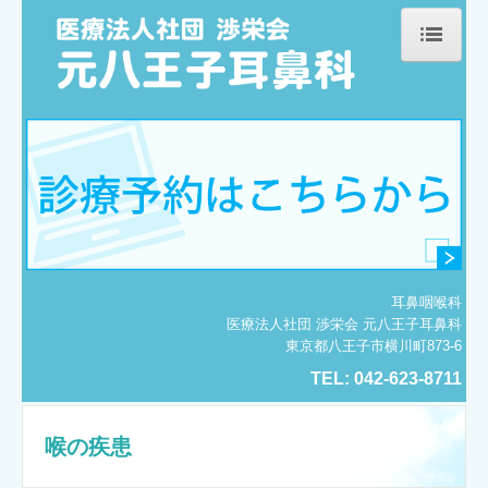
ホーム
院長紹介
診療のご案内
鼻の疾患
耳の疾患
耳鼻咽喉科
医療法人社団 渉栄会 元八王子耳鼻科
喉の疾患
東京都八王子市横川町873-6
TEL:
042-623-8711
施設・設備のご案内
交通案内
喉の疾患