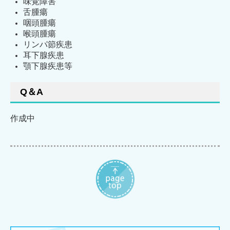
味覚障害
舌腫瘍
咽頭腫瘍
喉頭腫瘍
リンパ節疾患
耳下腺疾患
顎下腺疾患等
Q＆A
作成中