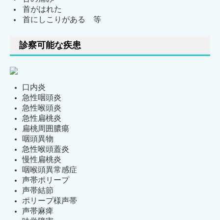
首がはれた
首にしこりがある 等
診察可能な疾患
口内炎
急性咽頭炎
急性喉頭炎
急性扁桃炎
扁桃周囲膿瘍
咽頭異物
急性喉頭蓋炎
慢性扁桃炎
咽喉頭異常感症
声帯ポリープ
声帯結節
ポリープ様声帯
声帯麻痺