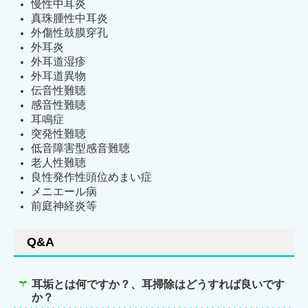
慢性中耳炎
真珠腫性中耳炎
外傷性鼓膜穿孔
外耳炎
外耳道湿疹
外耳道異物
伝音性難聴
感音性難聴
耳鳴症
突発性難聴
低音障害型感音難聴
老人性難聴
良性発作性頭位めまい症
メニエール病
前庭神経炎等
Q&A
耳垢とは何ですか？、耳掃除はどうすれば良いです
か？