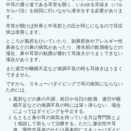
中耳の通り道である耳管を開く、いわゆる耳抜き（バル
サルバ法）を頻回に行
いながら潜水をする必要がありま
す。
耳管が開けば外界と中耳腔との圧が同じになるので耳症
状は
改善します。
ところが風邪をひいていたり、副鼻腔炎やアレルギー性
鼻炎などの鼻の病気があった
り、潜水前の飲酒後などの
場合、鼻や耳管の粘膜が腫れて耳抜きがうまくできない
場合があります。
また過労や睡眠不足など体調不良の時も耳抜きはうまく
できません。
ですから、スキューバダイ
ビングで耳の病気にならない
ためには、
風邪などの鼻の不調、前日や当日の飲酒、過労や睡
眠不足などの体調不良の時には深
＜潜らない、場合
によってはダイビングを中止する。
もともと鼻や耳の病気を持っている方は専門医とよ
く相談して前もって治療する。た
だし滲出性中耳
炎、慢性中耳炎のかたは基本的にスキューバダイビ