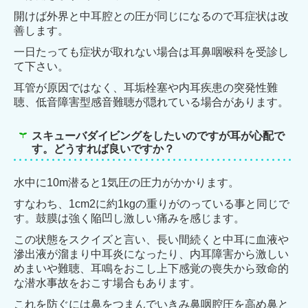
開けば外界と中耳腔との圧が同じになるので耳症状は改
善します。
一日たっても症状が取れない場合は耳鼻咽喉科を受診し
て下さい。
耳管が原因ではなく、耳垢栓塞や内耳疾患の突発性難
聴、低音障害型感音難聴が隠れている場合があります。
スキューバダイビングをしたいのですが耳が心配で
す。どうすれば良いですか？
水中に10m潜ると1気圧の圧力がかかります。
すなわち、1cm2に約1kgの重りがのっている事と
同じで
す。鼓膜は強く陥凹し激しい痛みを感じます。
この状態をスクイズと言い、長い間続くと中
耳に血液や
滲出液が溜まり中耳炎になったり、内耳障害から激しい
めまいや難聴、耳鳴をおこし上
下感覚の喪失から致命的
な潜水事故をおこす場合もあります。
これを防ぐには鼻をつまんでいきみ
鼻咽腔圧を高め鼻と