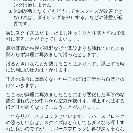
ングは適しません。
体調が悪くなくてもどうしてもスクイズが改善でき
なければ、ダイビングを中止する。
などの注意が必
要です。
実はスクイズはだましだましゆっくりと耳抜きすれば強
引に潜ることができてしまいます。
鼻や
耳管の粘膜が風邪などで普段よりも腫れていたにも
関わらず無理に耳抜きして潜ったとします。
潜
るときはなんとか抜けることはあります。浮上する時
には周囲の圧力は下がります。
正常の場合に
は高くなった中耳の圧は耳管から自然と抜
けていきます。
ところが無理に耳抜きしたことにより悪
化した耳管の粘
膜の腫れのため中耳から空気が抜けず、浮上すればする
ほど耳が痛くなってしまう
ことがあります。
これをリバースブロックといいます。リバースブロック
の恐ろしい点は、スクイ
ズはどうしてもダメなら浮上す
れば良いのですが、リバースブロックは再び深く潜らな