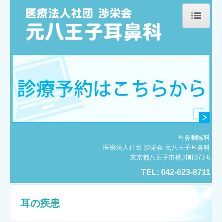
ホーム
院長紹介
診療のご案内
鼻の疾患
耳の疾患
耳鼻咽喉科
医療法人社団 渉栄会 元八王子耳鼻科
喉の疾患
東京都八王子市横川町873-6
TEL:
042-623-8711
施設・設備のご案内
交通案内
耳の疾患