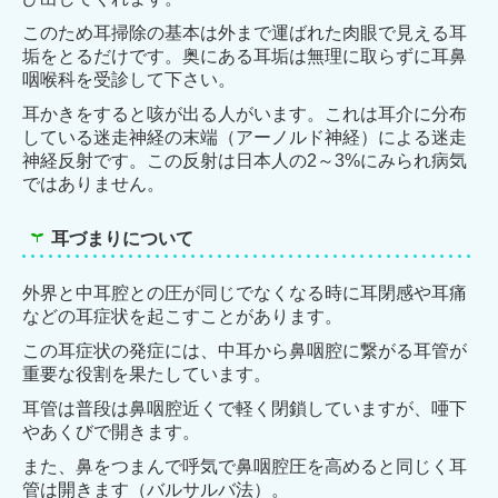
このため
耳掃除の基本は外まで運ばれた肉眼で見える耳
垢をとるだけです。奥にある耳垢は無理に取らずに
耳鼻
咽喉科を受診して下さい。
耳かきをすると咳が出る人がいます。これは耳介に分布
している迷走神経の末端（アーノルド神
経）による迷走
神経反射です。この反射は日本人の2～3%にみられ病気
ではありません。
耳づまりについて
外界と中耳腔との圧が同じでなくなる時に耳閉感や耳痛
などの耳症状を起こすことがあります。
この耳症状の発症には、中耳から鼻咽腔に繋がる耳管が
重要な役割を果たしています。
耳管は普段は鼻咽腔近くで軽く閉鎖していますが、唖下
やあくびで開きます。
また、鼻をつまんで呼気で鼻咽腔圧を高めると同じく耳
管は開きます（バルサルバ法）。